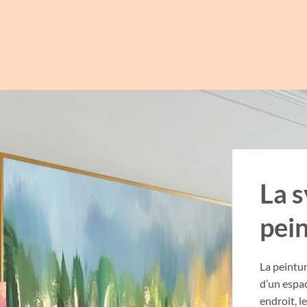
La 
pei
La peintur
d’un espa
endroit, 