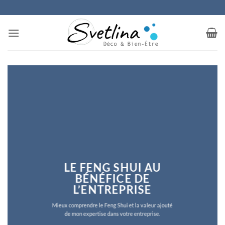
Passer
au
contenu
LE FENG SHUI AU
BÉNÉFICE DE
L’ENTREPRISE
Mieux comprendre le Feng Shui et la valeur ajouté
de mon expertise dans votre entreprise.