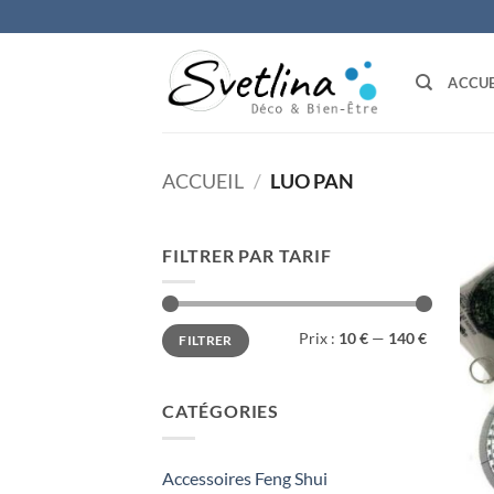
Passer
au
contenu
ACCUE
ACCUEIL
/
LUO PAN
FILTRER PAR TARIF
Prix
Prix
Prix :
10 €
—
140 €
FILTRER
min
max
CATÉGORIES
Accessoires Feng Shui