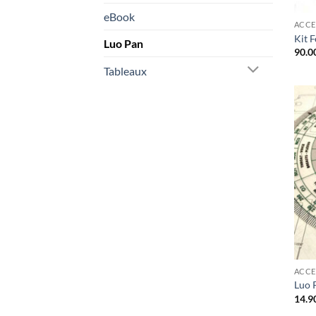
eBook
ACCE
Kit 
Luo Pan
90.0
Tableaux
ACCE
Luo 
14.9