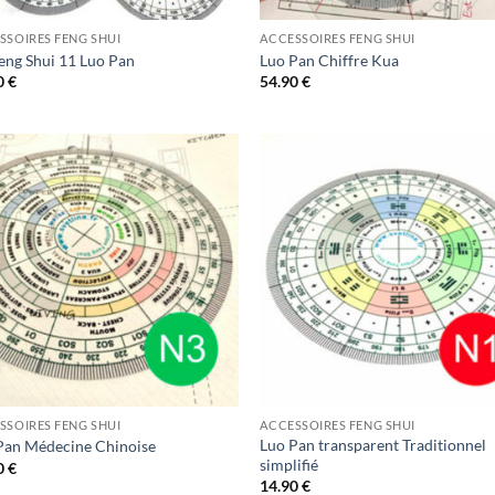
SSOIRES FENG SHUI
ACCESSOIRES FENG SHUI
Feng Shui 11 Luo Pan
Luo Pan Chiffre Kua
0
€
54.90
€
Ajouter
Ajo
à la liste
à la 
d’envies
d’en
SSOIRES FENG SHUI
ACCESSOIRES FENG SHUI
Luo Pan transparent Traditionnel
Pan Médecine Chinoise
simplifié
0
€
14.90
€