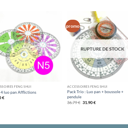
promo
Ajouter
Ajo
à la liste
à la 
d’envies
d’en
RUPTURE DE STOCK
SSOIRES FENG SHUI
ACCESSOIRES FENG SHUI
Pack Trio : Luo pan + boussole +
4 luo pan Afflictions
pendule
0
€
Le
Le
36.79
€
31.90
€
prix
prix
initial
actuel
était :
est :
36.79 €.
31.90 €.