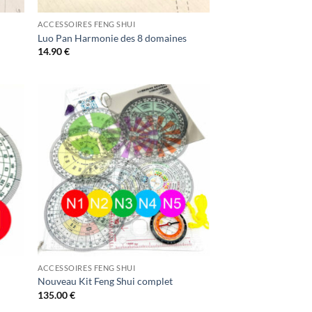
ACCESSOIRES FENG SHUI
Luo Pan Harmonie des 8 domaines
14.90
€
uter
Ajouter
liste
à la liste
vies
d’envies
ACCESSOIRES FENG SHUI
Nouveau Kit Feng Shui complet
135.00
€