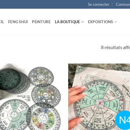
Se connecter
Comman
IL
FENG SHUI
PEINTURE
LA BOUTIQUE
EXPOSITIONS
8 résultats aff
Ajouter
Ajo
à la liste
à la 
d’envies
d’en