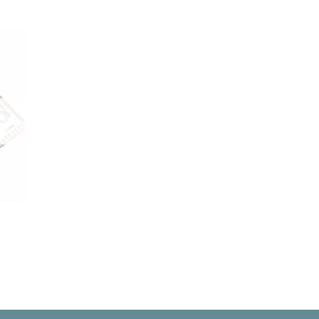
uter
liste
vies