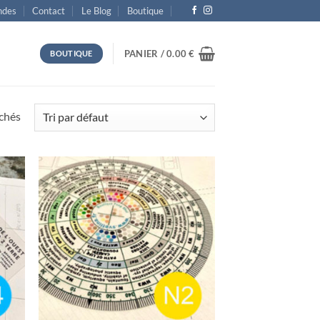
des
Contact
Le Blog
Boutique
PANIER /
0.00
€
BOUTIQUE
ichés
uter
Ajouter
liste
à la liste
vies
d’envies