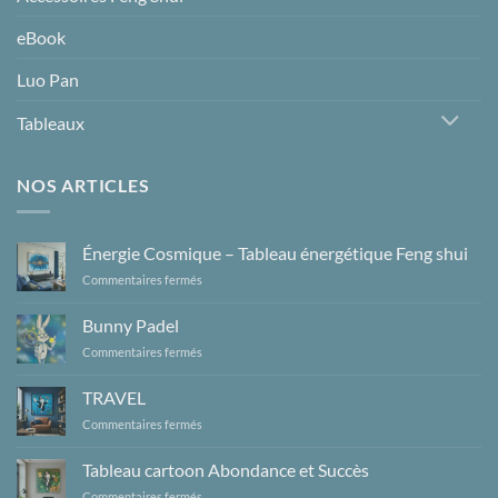
eBook
Luo Pan
Tableaux
NOS ARTICLES
Énergie Cosmique – Tableau énergétique Feng shui
sur
Commentaires fermés
Énergie
Cosmique
Bunny Padel
–
sur
Commentaires fermés
Tableau
Bunny
énergétique
Padel
Feng
TRAVEL
shui
sur
Commentaires fermés
TRAVEL
Tableau cartoon Abondance et Succès
sur
Commentaires fermés