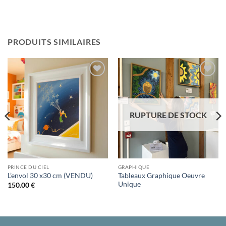
PRODUITS SIMILAIRES
Ajouter
Ajouter
à la liste
à la liste
d’envies
d’envies
RUPTURE DE STOCK
PRINCE DU CIEL
GRAPHIQUE
Tableaux Graphique Oeuvre
L’envol 30 x30 cm (VENDU)
Unique
150.00
€