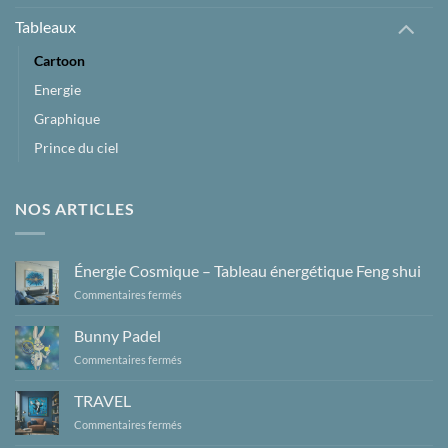
Tableaux
Cartoon
Energie
Graphique
Prince du ciel
NOS ARTICLES
Énergie Cosmique – Tableau énergétique Feng shui
sur
Commentaires fermés
Énergie
Cosmique
Bunny Padel
–
sur
Commentaires fermés
Tableau
Bunny
énergétique
Padel
Feng
TRAVEL
shui
sur
Commentaires fermés
TRAVEL