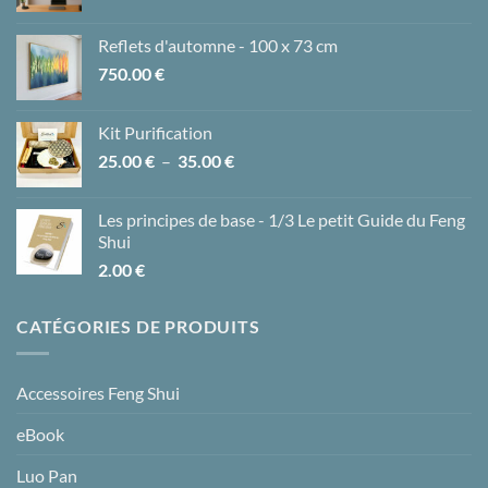
Reflets d'automne - 100 x 73 cm
750.00
€
Kit Purification
Plage
25.00
€
–
35.00
€
de
prix :
Les principes de base - 1/3 Le petit Guide du Feng
25.00 €
Shui
à
2.00
€
35.00 €
CATÉGORIES DE PRODUITS
Accessoires Feng Shui
eBook
Luo Pan