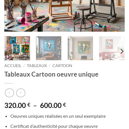
ACCUEIL
/
TABLEAUX
/
CARTOON
Tableaux Cartoon oeuvre unique
Plage
320.00
–
600.00
€
€
de
Oeuvres uniques réalisées en un seul exemplaire
prix :
320.00 €
Certificat d’authenticité pour chaque oeuvre