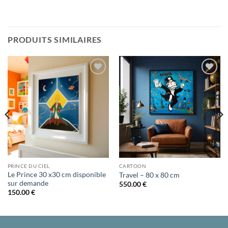
PRODUITS SIMILAIRES
Ajouter
Ajouter
à la liste
à la liste
d’envies
d’envies
PRINCE DU CIEL
CARTOON
Le Prince 30 x30 cm disponible
Travel – 80 x 80 cm
sur demande
550.00
€
150.00
€