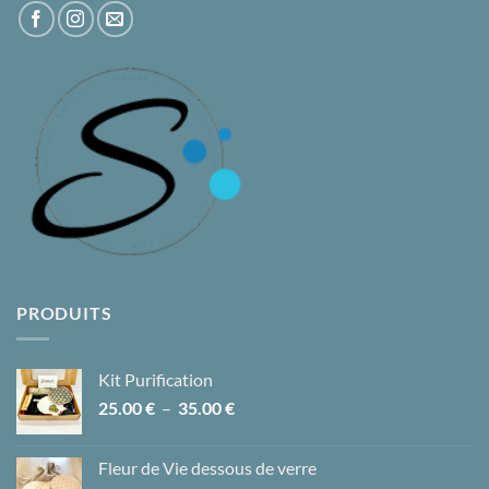
PRODUITS
Kit Purification
Plage
25.00
€
–
35.00
€
de
prix :
Fleur de Vie dessous de verre
25.00 €