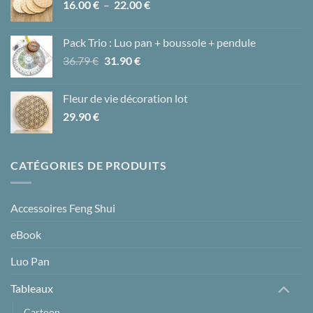
Plage
16.00
€
–
22.00
€
à
de
35.00 €
prix :
Pack Trio : Luo pan + boussole + pendule
16.00 €
Le
Le
36.79
€
31.90
€
à
prix
prix
22.00 €
initial
actuel
Fleur de vie décoration lot
était :
est :
29.90
€
36.79 €.
31.90 €.
CATÉGORIES DE PRODUITS
Accessoires Feng Shui
eBook
Luo Pan
Tableaux
Cartoon