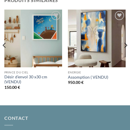
PRODUITS SIMILAIRES
Ajouter
Ajouter
à la liste
à la liste
d’envies
d’envies
PRINCE DU CIEL
ENERGIE
Désir d’envol 30 x30 cm
Assomption ( VENDU)
(VENDU)
950.00
€
150.00
€
CONTACT