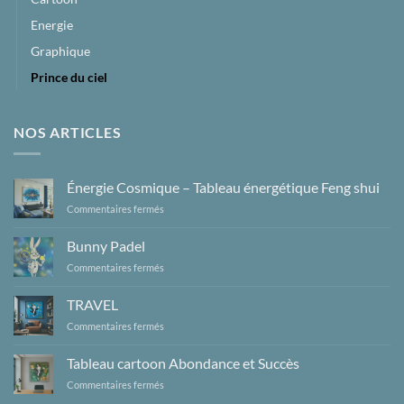
Energie
Graphique
Prince du ciel
NOS ARTICLES
Énergie Cosmique – Tableau énergétique Feng shui
sur
Commentaires fermés
Énergie
Cosmique
Bunny Padel
–
sur
Commentaires fermés
Tableau
Bunny
énergétique
Padel
Feng
TRAVEL
shui
sur
Commentaires fermés
TRAVEL
Tableau cartoon Abondance et Succès
sur
Commentaires fermés
Tableau