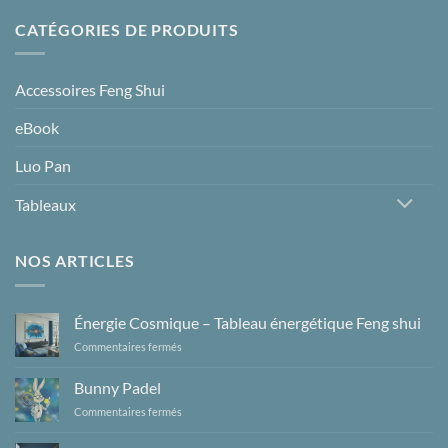
prix :
16.00 €
CATÉGORIES DE PRODUITS
à
22.00 €
Accessoires Feng Shui
eBook
Luo Pan
Tableaux
NOS ARTICLES
Énergie Cosmique – Tableau énergétique Feng shui
sur
Commentaires fermés
Énergie
Cosmique
Bunny Padel
–
sur
Commentaires fermés
Tableau
Bunny
énergétique
Padel
Feng