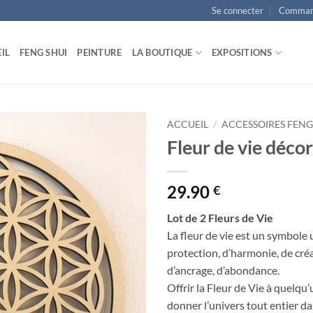
Se connecter
Comman
IL
FENG SHUI
PEINTURE
LA BOUTIQUE
EXPOSITIONS
ACCUEIL
/
ACCESSOIRES FENG
Fleur de vie décor
Ajouter
à la
liste
29.90
€
d’envies
Lot de 2 Fleurs de Vie
La fleur de vie est un symbole 
protection, d’harmonie, de créati
d’ancrage, d’abondance.
Offrir la Fleur de Vie à quelq
donner l’univers tout entier da