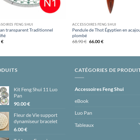
SOIRES FENG SHUI
ACCESSOIRES FENG SHUI
an transparent Traditionnel
Pendule de Thot Égyptien en acajo
ifié
plombé
Le
Le
0
€
68.90
€
66.00
€
prix
prix
initial
actuel
était :
est :
68.90 €.
66.00 €.
ODUITS
CATÉGORIES DE PRODUI
Accessoires Feng Shui
Kit Feng Shui 11 Luo
Pan
eBook
90.00
€
Luo Pan
Fleur de Vie support
dynamiseur bracelet
Tableaux
6.00
€