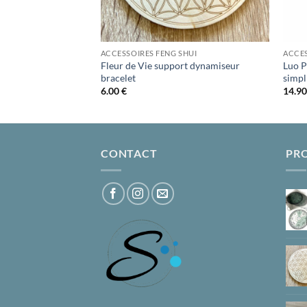
SHUI
ACCESSOIRES FENG SHUI
ACCES
Fleur de Vie support dynamiseur
Luo P
Chinoise
bracelet
simpl
6.00
€
14.9
CONTACT
PR