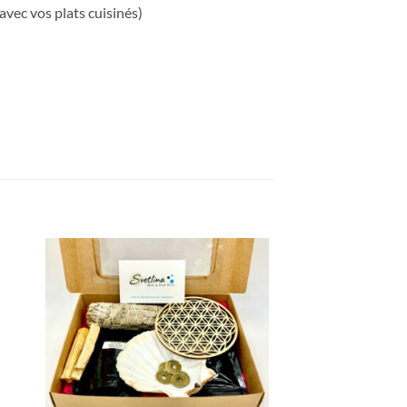
 avec vos plats cuisinés)
ter
Ajouter
iste
à la liste
ies
d’envies