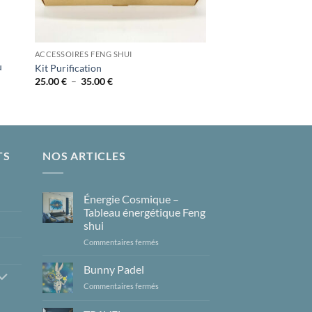
ACCESSOIRES FENG SHUI
u
Kit Purification
Plage
25.00
€
–
35.00
€
de
prix :
25.00 €
à
35.00 €
TS
NOS ARTICLES
Énergie Cosmique –
Tableau énergétique Feng
shui
sur
Commentaires fermés
Énergie
Cosmique
Bunny Padel
–
sur
Commentaires fermés
Tableau
Bunny
énergétique
Padel