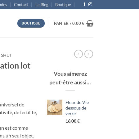
des
Contact
Le Blog
Boutique
PANIER /
0.00
€
BOUTIQUE
 SHUI
ation lot
Vous aimerez
peut-être aussi…
Fleur de Vie
universel de
dessous de
vité, de fertilité,
verre
16.00
€
u’un est comme
ns un seul objet.