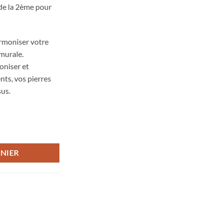
z de la 2ème pour
harmoniser votre
murale.
oniser et
nts, vos pierres
sus.
NIER