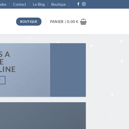
des
Contact
Le Blog
Boutique
PANIER /
0.00
€
BOUTIQUE
S A
E
LINE
W