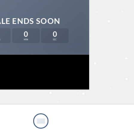
ALE ENDS SOON
0
0
S
MIN
SEC