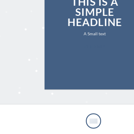
THIS IS A
SIMPLE
HEADLINE
A Small text
CLICK ME!