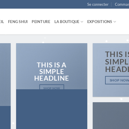
Se connecter
Comman
IL
FENG SHUI
PEINTURE
LA BOUTIQUE
EXPOSITIONS
THIS I
SIMPL
THIS IS A
HEAD
SIMPLE
HEADLINE
SHOP NO
SHOP NOW