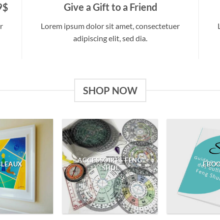
9$
Give a Gift to a Friend
r
Lorem ipsum dolor sit amet, consectetuer
adipiscing elit, sed dia.
SHOP NOW
ACCESSOIRES FENG
BLEAUX
EBO
SHUI