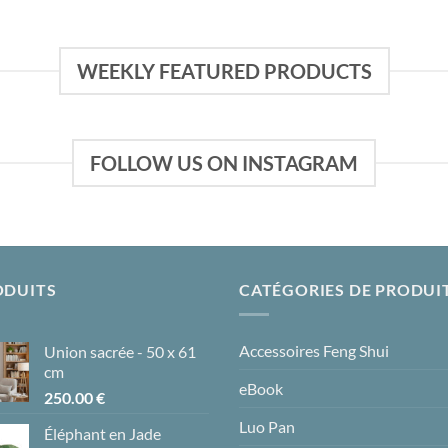
WEEKLY FEATURED PRODUCTS
FOLLOW US ON INSTAGRAM
ODUITS
CATÉGORIES DE PRODUI
Accessoires Feng Shui
Union sacrée - 50 x 61
cm
eBook
250.00
€
Luo Pan
Éléphant en Jade