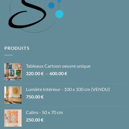
PRODUITS
Tableaux Cartoon oeuvre unique
Plage
320.00
€
–
600.00
€
de
prix :
Lumière Intérieur - 100 x 100 cm (VENDU)
320.00 €
750.00
€
à
600.00 €
Calins - 50 x 70 cm
250.00
€