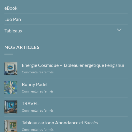
eBook
Luo Pan
Tableaux
NOS ARTICLES
Énergie Cosmique – Tableau énergétique Feng shui
sur
Commentaires fermés
Énergie
Cosmique
Bunny Padel
–
sur
Commentaires fermés
Tableau
Bunny
énergétique
Padel
Feng
TRAVEL
shui
sur
Commentaires fermés
TRAVEL
Tableau cartoon Abondance et Succès
sur
Commentaires fermés