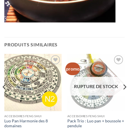
PRODUITS SIMILAIRES
promo
Ajouter
Ajouter
à la liste
à la liste
d’envies
d’envies
RUPTURE DE STOCK
ACCESSOIRES FENG SHUI
ACCESSOIRES FENG SHUI
Luo Pan Harmonie des 8
Pack Trio : Luo pan + boussole +
domaines
pendule