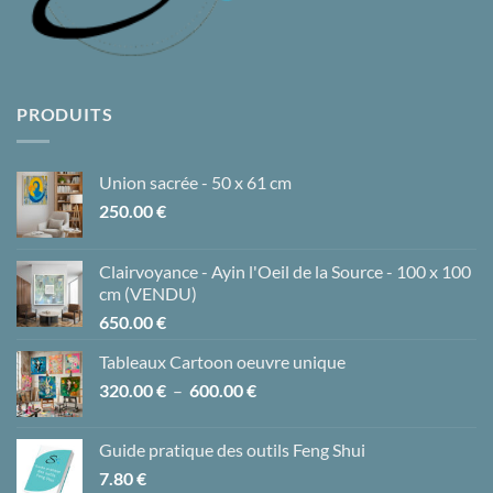
PRODUITS
Union sacrée - 50 x 61 cm
250.00
€
Clairvoyance - Ayin l'Oeil de la Source - 100 x 100
cm (VENDU)
650.00
€
Tableaux Cartoon oeuvre unique
Plage
320.00
€
–
600.00
€
de
prix :
Guide pratique des outils Feng Shui
320.00 €
7.80
€
à