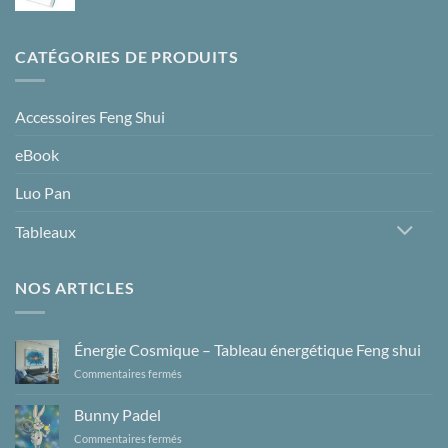
600.00 €
CATÉGORIES DE PRODUITS
Accessoires Feng Shui
eBook
Luo Pan
Tableaux
NOS ARTICLES
Énergie Cosmique – Tableau énergétique Feng shui
sur
Commentaires fermés
Énergie
Cosmique
Bunny Padel
–
sur
Commentaires fermés
Tableau