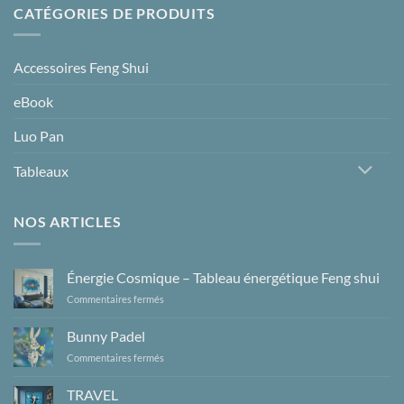
CATÉGORIES DE PRODUITS
Accessoires Feng Shui
eBook
Luo Pan
Tableaux
NOS ARTICLES
Énergie Cosmique – Tableau énergétique Feng shui
sur
Commentaires fermés
Énergie
Cosmique
Bunny Padel
–
sur
Commentaires fermés
Tableau
Bunny
énergétique
Padel
Feng
TRAVEL