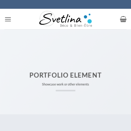
Passer
au
contenu
PORTFOLIO ELEMENT
Showcase work or other elements