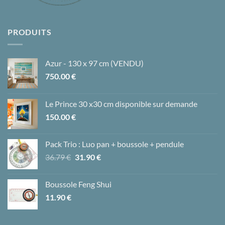
PRODUITS
Azur - 130 x 97 cm (VENDU)
750.00
€
Le Prince 30 x30 cm disponible sur demande
150.00
€
Pack Trio : Luo pan + boussole + pendule
Le
Le
36.79
€
31.90
€
prix
prix
initial
actuel
Boussole Feng Shui
était :
est :
11.90
€
36.79 €.
31.90 €.