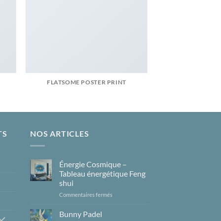
FLATSOME POSTER PRINT
TS
NOS ARTICLES
Énergie Cosmique –
Tableau énergétique Feng
shui
sur
Commentaires fermés
Énergie
Cosmique
Bunny Padel
–