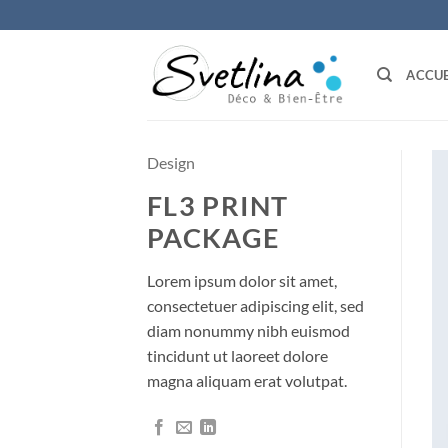
Passer
au
contenu
ACCUE
Design
FL3 PRINT
PACKAGE
Lorem ipsum dolor sit amet,
consectetuer adipiscing elit, sed
diam nonummy nibh euismod
tincidunt ut laoreet dolore
magna aliquam erat volutpat.