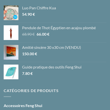
Luo Pan Chiffre Kua
54.90
€
Pendule de Thot Égyptien en acajou plombé
Le
Le
68.90
€
66.00
€
prix
prix
initial
actuel
Amitié sincère 30 x30 cm (VENDU)
était :
est :
150.00
€
68.90 €.
66.00 €.
Guide pratique des outils Feng Shui
7.80
€
CATÉGORIES DE PRODUITS
Accessoires Feng Shui