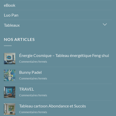
eBook
Luo Pan
Tableaux
NOS ARTICLES
Énergie Cosmique – Tableau énergétique Feng shui
sur
Commentaires fermés
Énergie
Cosmique
Bunny Padel
–
sur
Commentaires fermés
Tableau
Bunny
énergétique
Padel
Feng
TRAVEL
shui
sur
Commentaires fermés
TRAVEL
Tableau cartoon Abondance et Succès
sur
Commentaires fermés