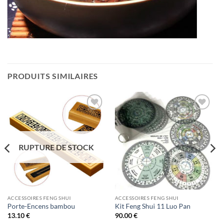
PRODUITS SIMILAIRES
Ajouter
Ajouter
à la liste
à la liste
d’envies
d’envies
RUPTURE DE STOCK
ACCESSOIRES FENG SHUI
ACCESSOIRES FENG SHUI
Porte-Encens bambou
Kit Feng Shui 11 Luo Pan
13.10
€
90.00
€