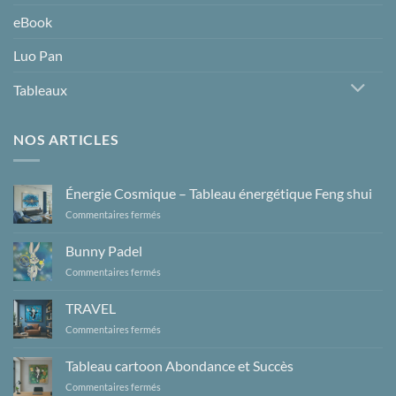
eBook
Luo Pan
Tableaux
NOS ARTICLES
Énergie Cosmique – Tableau énergétique Feng shui
sur
Commentaires fermés
Énergie
Cosmique
Bunny Padel
–
sur
Commentaires fermés
Tableau
Bunny
énergétique
Padel
Feng
TRAVEL
shui
sur
Commentaires fermés
TRAVEL
Tableau cartoon Abondance et Succès
sur
Commentaires fermés