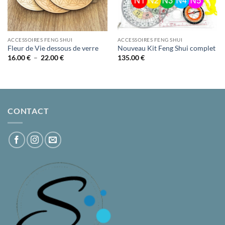
ACCESSOIRES FENG SHUI
ACCESSOIRES FENG SHUI
Fleur de Vie dessous de verre
Nouveau Kit Feng Shui complet
Plage
16.00
€
–
22.00
€
135.00
€
de
prix :
16.00 €
à
22.00 €
CONTACT