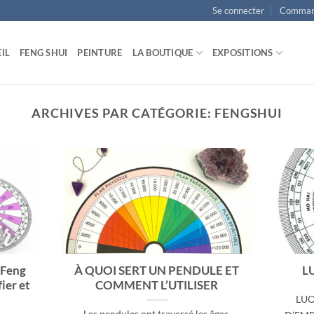
Se connecter
Comman
IL
FENG SHUI
PEINTURE
LA BOUTIQUE
EXPOSITIONS
ARCHIVES PAR CATÉGORIE:
FENGSHUI
 Feng
À QUOI SERT UN PENDULE ET
L
ier et
COMMENT L’UTILISER
LUO
Les pendules ont traversé les âges,