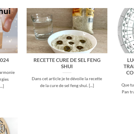
2024
RECETTE CURE DE SEL FENG
LU
SHUI
TRA
CO
harmonie
Dans cet article je te dévoile la recette
rgies
Que tu
de la cure de sel feng shui. [...]
..]
Pan tr