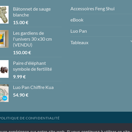
Accessoires Feng Shui
Bâtonnet de sauge
blanche
eBook
15.00
€
Luo Pan
Les gardiens de
l'univers 30 x30 cm
Tableaux
(VENDU)
150.00
€
Paire d'éléphant
symbole de fertilité
9.99
€
Luo Pan Chiffre Kua
54.90
€
POLITIQUE DE CONFIDENTIALITÉ
eure expérience sur notre site web. Si vous continuez à utiliser ce sit