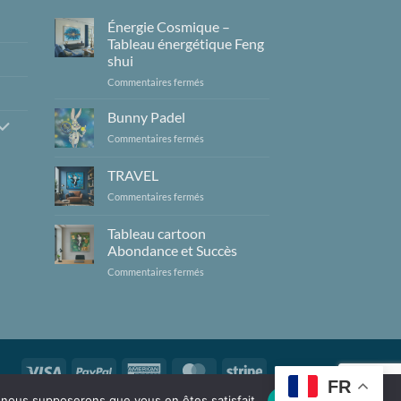
Énergie Cosmique –
Tableau énergétique Feng
shui
sur
Commentaires fermés
Énergie
Cosmique
Bunny Padel
–
sur
Commentaires fermés
Tableau
Bunny
énergétique
Padel
TRAVEL
Feng
shui
sur
Commentaires fermés
TRAVEL
Tableau cartoon
Abondance et Succès
sur
Commentaires fermés
Tableau
cartoon
Abondance
et
Succès
Visa
PayPal
American
MasterCard
Stripe
FR
Express
e, nous supposerons que vous en êtes satisfait.