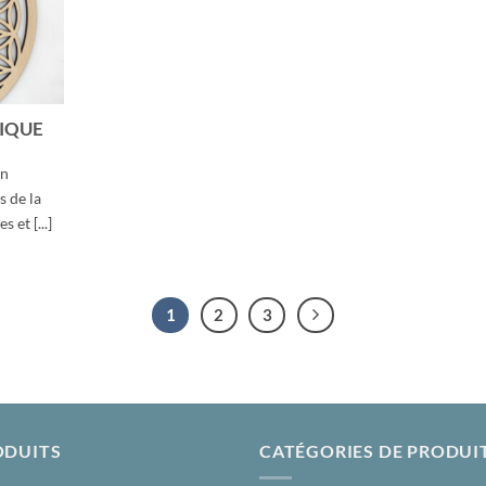
IQUE
on
s de la
 et [...]
1
2
3
ODUITS
CATÉGORIES DE PRODUI