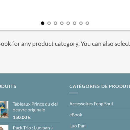
Book for any product category. You can also selec
ODUITS
CATÉGORIES DE PRODUI
Accessoires Feng Shui
Tableaux Prince du ciel
oeuvre originale
eBook
150.00
€
Luo Pan
Pack Trio : Luo pan +