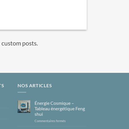
t custom posts.
TS
NOS ARTICLES
Énergie Cosmique –
Tableau énergétique Feng
shui
sur
Commentaires fermés
Énergie