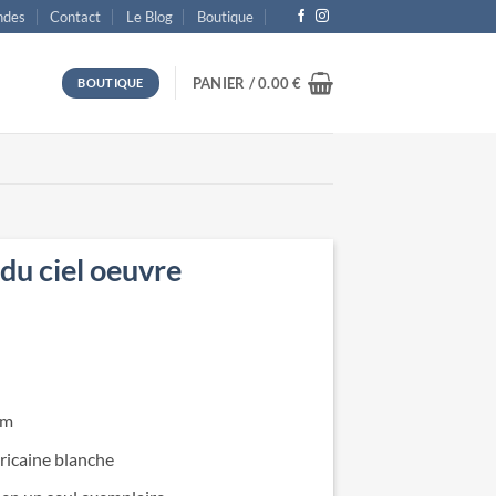
des
Contact
Le Blog
Boutique
PANIER /
0.00
€
BOUTIQUE
du ciel oeuvre
cm
ricaine blanche