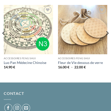
Ajouter
Ajouter
à la liste
à la liste
d’envies
d’envies
ACCESSOIRES FENG SHUI
ACCESSOIRES FENG SHUI
Luo Pan Médecine Chinoise
Fleur de Vie dessous de verre
Plage
14.90
€
16.00
€
–
22.00
€
de
prix :
16.00 €
à
22.00 €
CONTACT