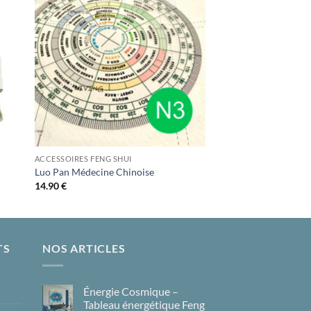
ter
Ajouter
iste
à la liste
ies
d’envies
ACCESSOIRES FENG SHUI
Luo Pan Médecine Chinoise
14.90
€
TS
NOS ARTICLES
Énergie Cosmique –
Tableau énergétique Feng