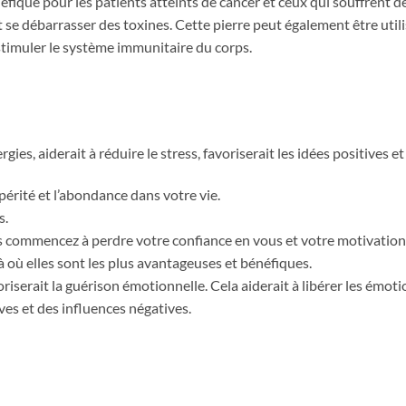
éfique pour les patients atteints de cancer et ceux qui souffrent d
t se débarrasser des toxines. Cette pierre peut également être utilis
 stimuler le système immunitaire du corps.
es, aiderait à réduire le stress, favoriserait les idées positives et 
spérité et l’abondance dans votre vie.
s.
ous commencez à perdre votre confiance en vous et votre motivation 
là où elles sont les plus avantageuses et bénéfiques.
voriserait la guérison émotionnelle. Cela aiderait à libérer les émo
ves et des influences négatives.