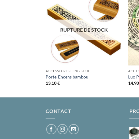
Ajouter
Ajouter
à la liste
à la liste
d’envies
d’envies
RUPTURE DE STOCK
SHUI
ACCESSOIRES FENG SHUI
ACCES
ictions
Porte-Encens bambou
Luo P
13.10
€
14.9
CONTACT
PR