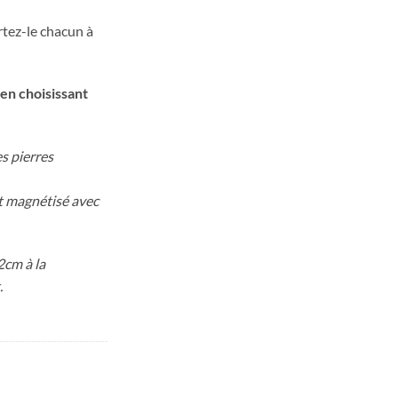
rtez-le chacun à
en choisissant
s pierres
et magnétisé avec
2cm à la
.