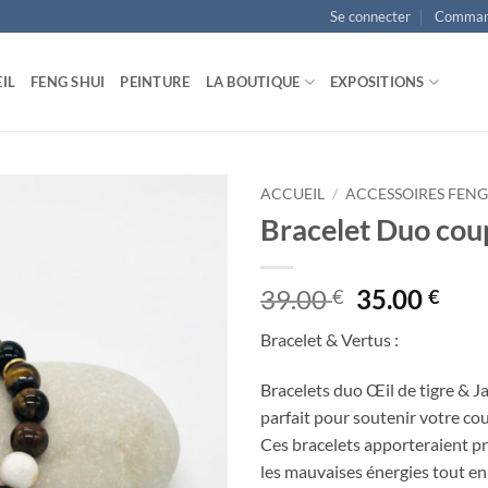
Se connecter
Comman
IL
FENG SHUI
PEINTURE
LA BOUTIQUE
EXPOSITIONS
ACCUEIL
/
ACCESSOIRES FENG
Bracelet Duo cou
Ajouter
à la
liste
Le
Le
39.00
35.00
€
€
d’envies
prix
prix
Bracelet & Vertus :
initial
actu
était :
est :
Bracelets duo Œil de tigre & J
39.00 €.
35.0
parfait pour soutenir votre cou
Ces bracelets apporteraient p
les mauvaises énergies tout en