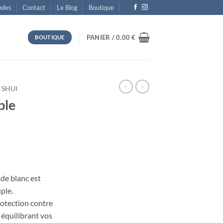
des
Contact
Le Blog
Boutique
PANIER /
0.00
€
BOUTIQUE
 SHUI
ple
el
ade blanc est
0 €.
ple.
rotection contre
 équilibrant vos