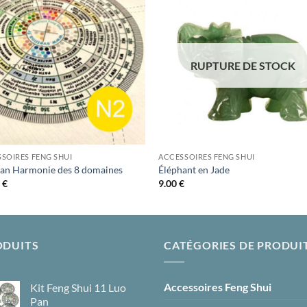
Ajouter
Ajou
à la liste
à la l
d’envies
d’env
RUPTURE DE STOCK
SOIRES FENG SHUI
ACCESSOIRES FENG SHUI
an Harmonie des 8 domaines
Éléphant en Jade
0
€
9.00
€
ODUITS
CATÉGORIES DE PRODUI
Accessoires Feng Shui
Kit Feng Shui 11 Luo
Pan