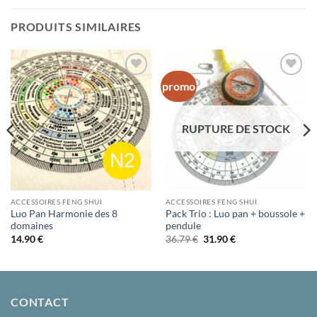
PRODUITS SIMILAIRES
promo
Ajouter
Ajouter
à la liste
à la liste
d’envies
d’envies
RUPTURE DE STOCK
ACCESSOIRES FENG SHUI
ACCESSOIRES FENG SHUI
Luo Pan Harmonie des 8
Pack Trio : Luo pan + boussole +
domaines
pendule
Le
Le
14.90
€
36.79
€
31.90
€
prix
prix
initial
actuel
était :
est :
36.79 €.
31.90 €.
CONTACT