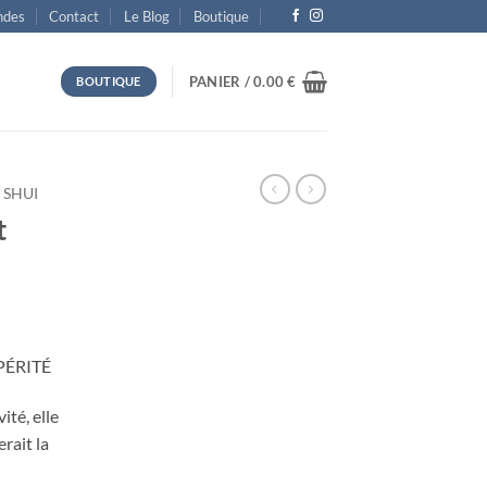
des
Contact
Le Blog
Boutique
PANIER /
0.00
€
BOUTIQUE
 SHUI
t
PÉRITÉ
ité, elle
rait la