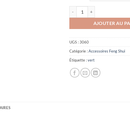
quantité de Bracelet Jade vert
AJOUTER AU PA
UGS :
3060
Catégorie :
Accessoires Feng Shui
Étiquette :
vert
AIRES