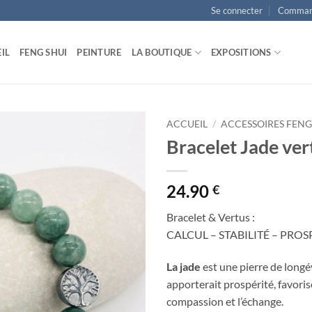
Se connecter
Comman
IL
FENG SHUI
PEINTURE
LA BOUTIQUE
EXPOSITIONS
ACCUEIL
/
ACCESSOIRES FENG
Bracelet Jade ver
Ajouter
à la
liste
24.90
€
d’envies
Bracelet & Vertus :
CALCUL – STABILITÉ – PROS
La jade
est une pierre de longév
apporterait prospérité, favorise
compassion et l’échange.