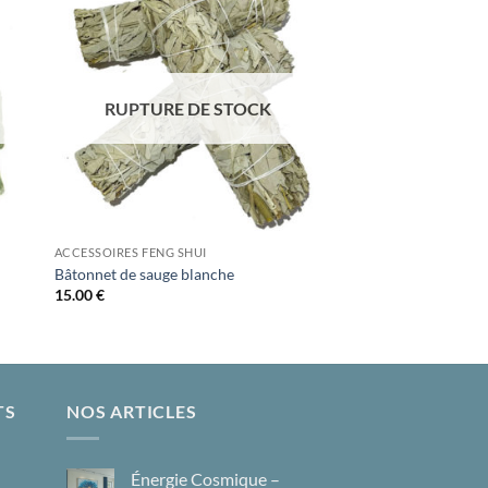
ter
Ajouter
iste
à la liste
ies
d’envies
RUPTURE DE STOCK
ACCESSOIRES FENG SHUI
Bâtonnet de sauge blanche
15.00
€
TS
NOS ARTICLES
Énergie Cosmique –