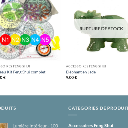
Ajouter
Ajou
à la liste
à la l
d’envies
d’env
RUPTURE DE STOCK
SOIRES FENG SHUI
ACCESSOIRES FENG SHUI
au Kit Feng Shui complet
Éléphant en Jade
00
€
9.00
€
ODUITS
CATÉGORIES DE PRODUI
Accessoires Feng Shui
Lumière Intérieur - 100