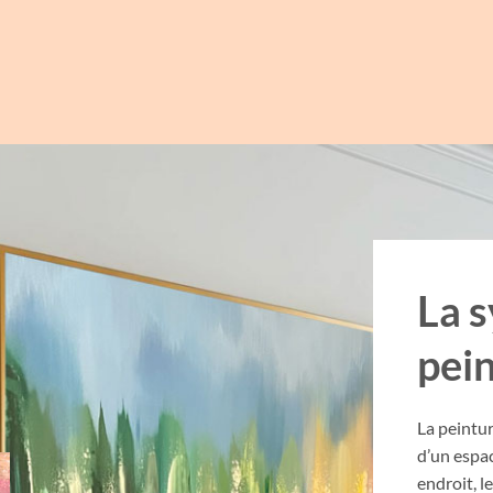
La 
pei
La peintur
d’un espa
endroit, 