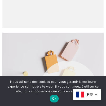
MA BOUTIQUE
Nous utilisons des cookies pour vous garantir la meilleure
expérience sur notre site web. Si vous continuez à utiliser ce
BIEN-ÊTRE
site, nous supposerons que vous en êtes satisfait.
FR
Une sélection de produit pour
OK
votre bien-être